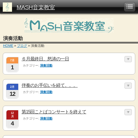
MASH音楽教室
演奏活動
HOME
»
ブログ
» 演奏活動
６月最終日、怒涛の一日
7月
カテゴリー:
演奏活動
1
伴奏のお手伝いを経て。。。
2月
カテゴリー:
演奏活動
12
第15回ことばコンサートを終えて
12
月
カテゴリー:
演奏活動
4